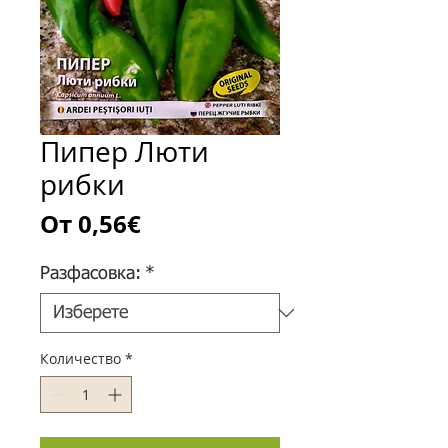
Пипер Люти
рибки
Продажна
От
0,56€
цена
Разфасовка:
*
Количество
*