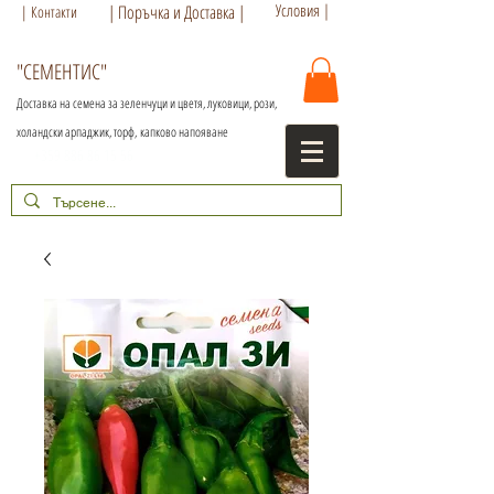
Условия |
| Поръчка и Доставка |
| Контакти
"СЕМЕНТИС"
Доставка на семена за зеленчуци и цветя, луковици, рози,
холандски арпаджик, торф,
капково напояване
+359 886 86 15 56