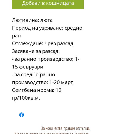
Добави в кошницата
Лютивина: люта
Период на узряване: средно 
ран
Отглеждане: чрез разсад
Засяване за разсад:  
- за ранно производство: 1-
15 февруари
- за средно ранно 
производство: 1-20 март
Сеитбена норма: 12 
гр/100кв.м.
За количества правим отстъпки.