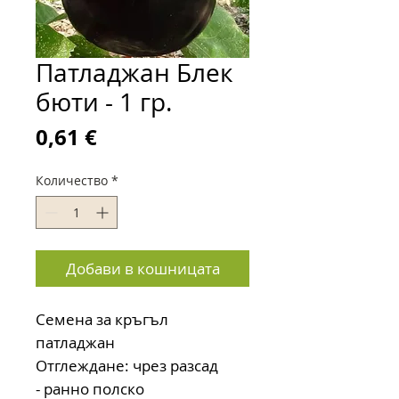
Патладжан Блек
бюти - 1 гр.
Цена
0,61 €
Количество
*
Добави в кошницата
Семена за кръгъл
патладжан
Отглеждане: чрез разсад
- ранно полско