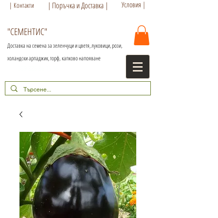
Условия |
| Поръчка и Доставка |
| Контакти
"СЕМЕНТИС"
Доставка на семена за зеленчуци и цветя, луковици, рози,
холандски арпаджик, торф,
капково напояване
+359 886 86 15 56