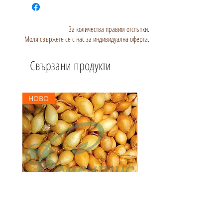
За количества правим отстъпки.
Моля свържете се с нас за индивидуална оферта.
Свързани продукти
НОВО
Арпаджик Корадо - жълт - 1 кг.
Арпаджик Сетон - жълт - 