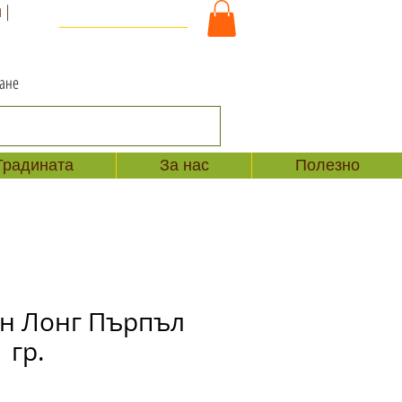
 |
За Контакт и Поръчки
+359 886 86 15 56
ване
Градината
За нас
Полезно
н Лонг Пърпъл
1 гр.