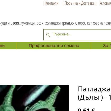
| Контакти
| Поръчка и Доставка |
Условия
чуци и цветя, луковици, рози, холандски арпаджик, торф,
капково напоя
ни
Професионални семена
За 
Патладжа
(Дълъг) - 
Цена
0,61 €