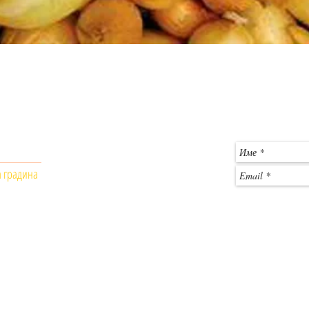
Бърз преглед
Общински пазар - Монтана
За въпроси и 
магазин № 403
гр. Монтана, 3400
c
Телефон: +359 886 861556
а градина
Работно време:
Понеделник - Петък: 9 :00- 18:00
Събота: почивен ден
​Неделя: почивен ден