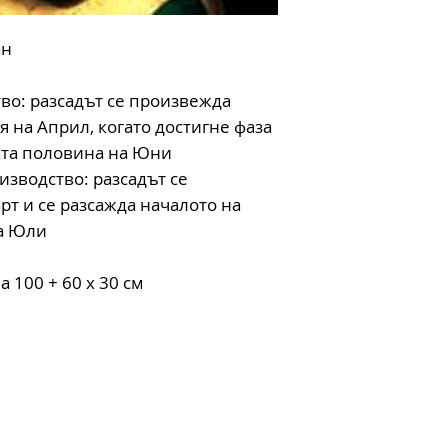
ан
тво: разсадът се произвежда
я на Април, когато достигне фаза
ората половина на Юни
изводство: разсадът се
рт и се разсажда началото на
на Юли
 100 + 60 х 30 см