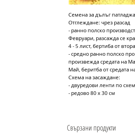
Семена за дълъг патладж
Отглеждане: чрез разсад
- ранно полско производс
Февруари, разсажда се кра
4 - 5 лист, бертиба от вт
- средно ранно полско про
произвежда средата на Ма
Май, беритба от средата 
Схема на засаждане:
- двуредови ленти по схема
- редово 80 х 30 см
Свързани продукти