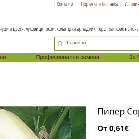
| Контакти
| Поръчка и Доставка |
Условия
чуци и цветя, луковици, рози, холандски арпаджик, торф,
капково напоя
ни
Професионални семена
За 
Пипер Со
Пр
От
0,61€
це