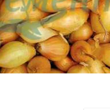
Бърз преглед
Общински пазар - Монтана
За въпроси и 
магазин № 403