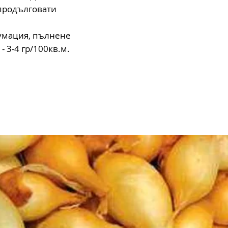
 продълговати
сумация, пълнене
- 3-4 гр/100кв.м.