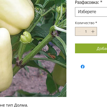
Разфасовка:
*
Изберете
Количество
*
Доба
не тип Долма.