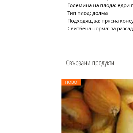
Големина на плода: едри
Тип плод: долма
Подходящ за: прясна кон
Сеитбена норма: за разсад 
Свързани продукти
НОВО