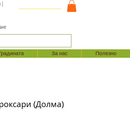
 |
За Контакт и Поръчки
+359 886 86 15 56
ване
Градината
За нас
Полезно
роксари (Долма)
одажна
на