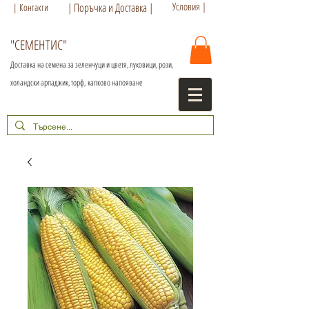
Условия |
| Поръчка и Доставка |
| Контакти
"СЕМЕНТИС"
Доставка на семена за зеленчуци и цветя, луковици, рози,
холандски арпаджик, торф,
капково напояване
+359 886 86 15 56