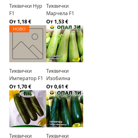
Тиквички Нур
Тиквички
F1
Марчела F1
Продажна цена
Продажна цена
От
1,18 €
От
1,53 €
НОВО
Тиквички
Тиквички
Император F1
Изобилна
Продажна цена
Продажна цена
От
1,70 €
От
0,61 €
Тиквички
Тиквички