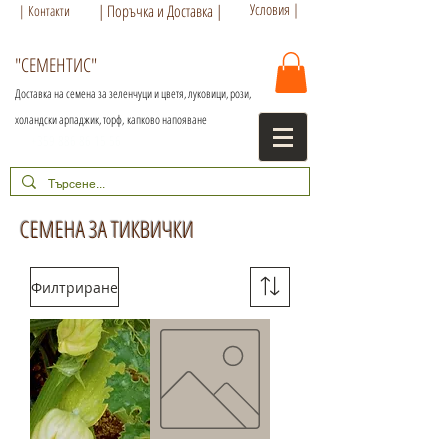
Условия |
| Поръчка и Доставка |
| Контакти
"СЕМЕНТИС"
Доставка на семена за зеленчуци и цветя, луковици, рози,
холандски арпаджик, торф,
капково напояване
+359 886 86 15 56
СЕМЕНА ЗА ТИКВИЧКИ
Филтриране