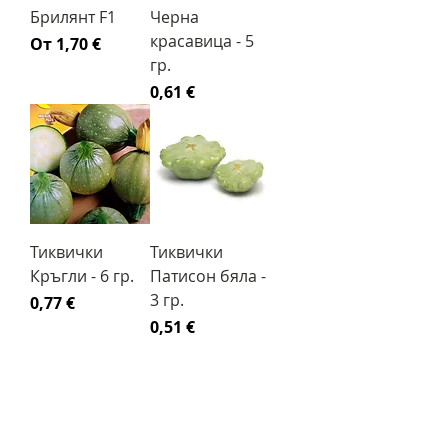
Брилянт F1
Черна
красавица - 5
Продажна цена
От
1,70 €
гр.
Цена
0,61 €
Тиквички
Тиквички
Кръгли - 6 гр.
Патисон бяла -
3 гр.
Цена
0,77 €
Цена
0,51 €