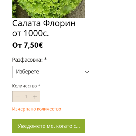
Салата Флорин
от 1000с.
Продажна
От
7,50€
цена
Разфасовка:
*
Количество
*
Изчерпано количество
Уведомете ме, когато стане наличен