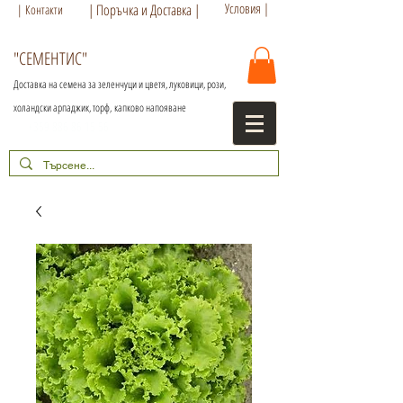
Условия |
| Поръчка и Доставка |
| Контакти
"СЕМЕНТИС"
Доставка на семена за зеленчуци и цветя, луковици, рози,
холандски арпаджик, торф,
капково напояване
+359 886 86 15 56