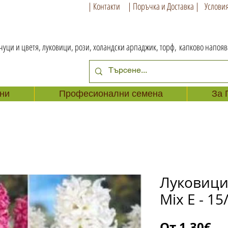
| Контакти
| Поръчка и Доставка |
Условия
чуци и цветя, луковици, рози, холандски арпаджик, торф,
капково напоя
ни
Професионални семена
За 
Луковици
Mix E - 15
Пр
От
1,30€