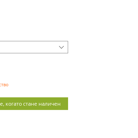
на
ство
, когато стане наличен