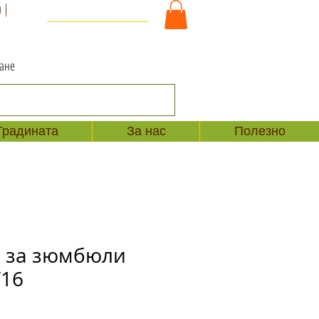
 |
За Контакт и Поръчки
+359 886 86 15 56
ване
Градината
За нас
Полезно
 за зюмбюли
/16
одажна