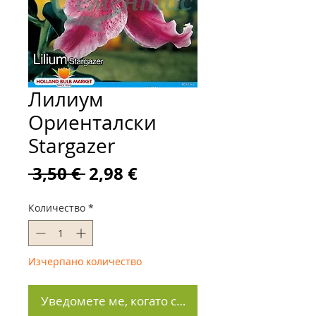
Лилиум
Ориенталски
Stargazer
Редовна
Продажна
 3,50 € 
2,98 €
цена
цена
Количество
*
Изчерпано количество
Уведомете ме, когато стане наличен