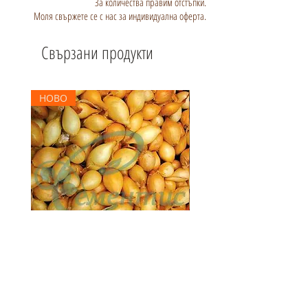
За количества правим отстъпки.
Моля свържете се с нас за индивидуална оферта.
Свързани продукти
НОВО
Арпаджик Корадо - жълт - 1 кг.
Арпаджик Сетон - жълт - 
Цена
Цена
3,30 €
3,00 €