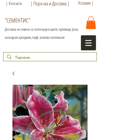
Условия |
| Поръчка и Доставка |
| Контакти
"СЕМЕНТИС"
Доставка на семена за зеленчуци и цветя, луковици, рози,
холандски арпаджик, торф,
капково напояване
+359 886 86 15 56