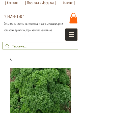
Условия |
| Поръчка и Доставка |
| Контакти
"СЕМЕНТИС"
Доставка на семена за зеленчуци и цветя, луковици, рози,
холандски арпаджик, торф,
капково напояване
+359 886 86 15 56