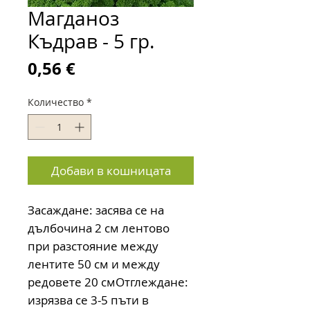
Магданоз
Къдрав - 5 гр.
Цена
0,56 €
Количество
*
Добави в кошницата
Засаждане: засява се на 
дълбочина 2 см лентово 
при разстояние между 
лентите 50 см и между 
редовете 20 смОтглеждане:  
изрязва се 3-5 пъти в 