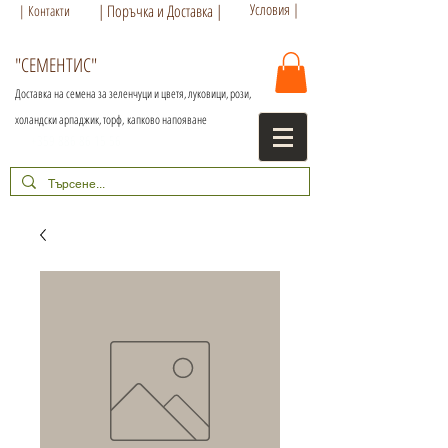
Условия |
| Поръчка и Доставка |
| Контакти
"СЕМЕНТИС"
Доставка на семена за зеленчуци и цветя, луковици, рози,
холандски арпаджик, торф,
капково напояване
+359 886 86 15 56