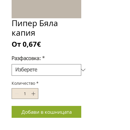
Пипер Бяла
капия
Продажна
От
0,67€
цена
Разфасовка:
*
Количество
*
Добави в кошницата