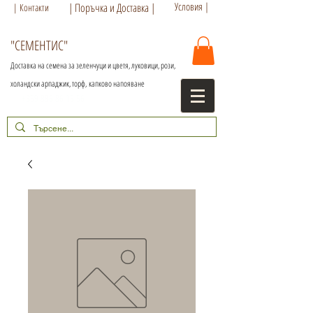
Условия |
| Поръчка и Доставка |
| Контакти
"СЕМЕНТИС"
Доставка на семена за зеленчуци и цветя, луковици, рози,
холандски арпаджик, торф,
капково напояване
+359 886 86 15 56