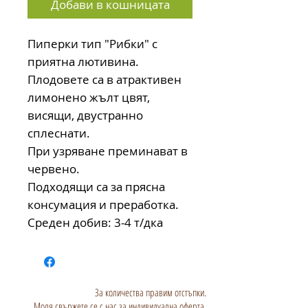
Добави в кошницата
Пиперки тип "Рибки" с
приятна лютивина.
Плодовете са в атрактивен
лимонено жълт цвят,
висящи, двустранно
сплеснати.
При узряване преминават в
червено.
Подходящи са за прясна
консумация и преработка.
Среден добив: 3-4 т/дка
За количества правим отстъпки.
Моля свържете се с нас за индивидуална оферта.