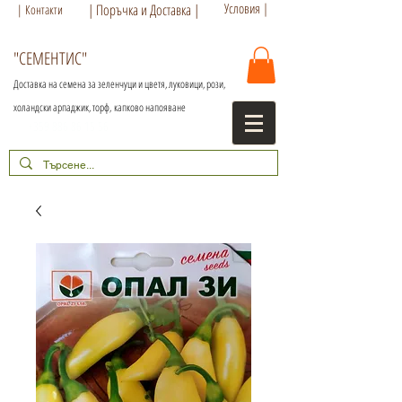
Условия |
| Поръчка и Доставка |
| Контакти
"СЕМЕНТИС"
Доставка на семена за зеленчуци и цветя, луковици, рози,
холандски арпаджик, торф,
капково напояване
+359 886 86 15 56