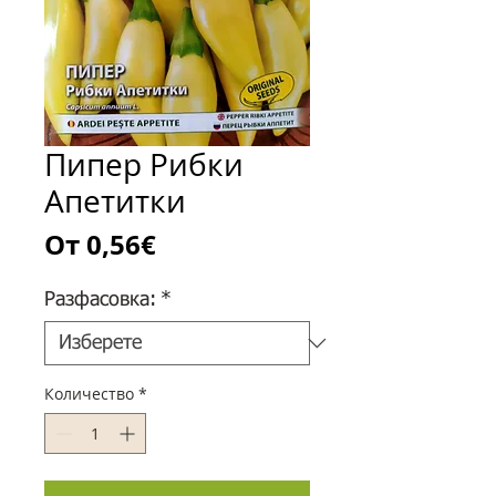
Пипер Рибки
Апетитки
Продажна
От
0,56€
цена
Разфасовка:
*
Количество
*