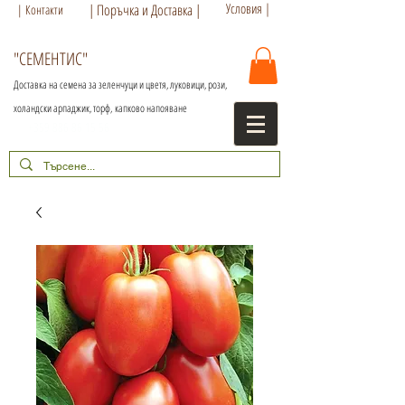
Условия |
| Поръчка и Доставка |
| Контакти
"СЕМЕНТИС"
Доставка на семена за зеленчуци и цветя, луковици, рози,
холандски арпаджик, торф,
капково напояване
+359 886 86 15 56