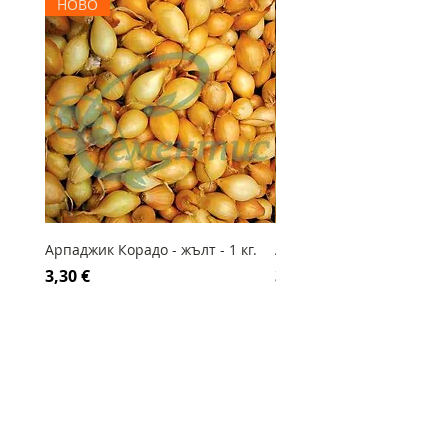
НОВО
Арпаджик Корадо - жълт - 1 кг.
Арпаджик Сетон - жълт - 
Цена
Цена
3,30 €
3,00 €