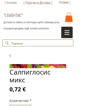
Условия |
| Поръчка и Доставка |
| Контакти
"СЕМЕНТИС"
Доставка на семена за зеленчуци и цветя, луковици, рози,
холандски арпаджик, торф,
капково напояване
+359 886 86 15 56
Салпиглосис
микс
Цена
0,72 €
Количество
*