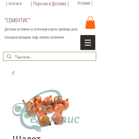
Условия |
| Поръчка и Доставка |
| Контакти
"СЕМЕНТИС"
Доставка на семена за зеленчуци и цветя, луковици, рози,
холандски арпаджик, торф,
капково напояване
+359 886 86 15 56
Шалот