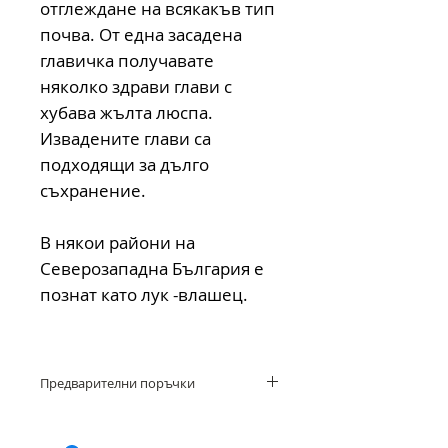
отглеждане на всякакъв тип
почва. От една засадена
главичка получавате
няколко здрави глави с
хубава жълта люспа.
Извадените глави са
подходящи за дълго
съхранение.
В някои райони на
Северозападна България е
познат като лук -влашец.
Предварителни поръчки
Приемаме и предварителни заявки за
по-големи количества.