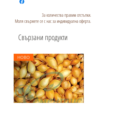
За количества правим отстъпки.
Моля свържете се с нас за индивидуална оферта.
Свързани продукти
НОВО
Арпаджик Корадо - жълт - 1 кг.
Арпаджик Сетон - жълт - 