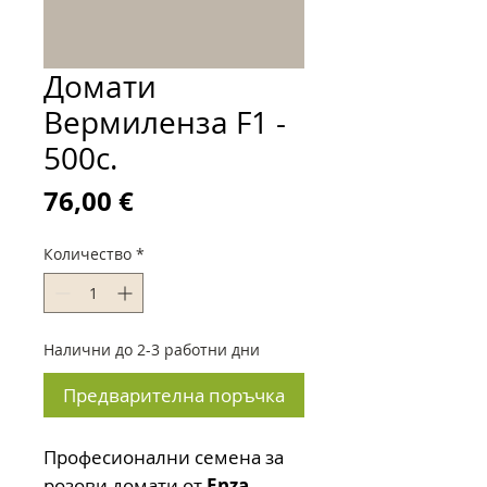
Домати
Вермиленза F1 -
500с.
Цена
76,00 €
Количество
*
Налични до 2-3 работни дни
Предварителна поръчка
Професионални семена за
розови домати от
Enza