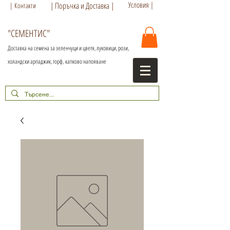
Условия |
| Поръчка и Доставка |
| Контакти
"СЕМЕНТИС"
Доставка на семена за зеленчуци и цветя, луковици, рози,
холандски арпаджик, торф,
капково напояване
+359 886 86 15 56