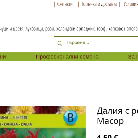
| Контакти
| Поръчка и Доставка |
Условия
чуци и цветя, луковици, рози, холандски арпаджик, торф,
капково напоя
ни
Професионални семена
За 
Далия с р
Macop
Цена
4,50 €