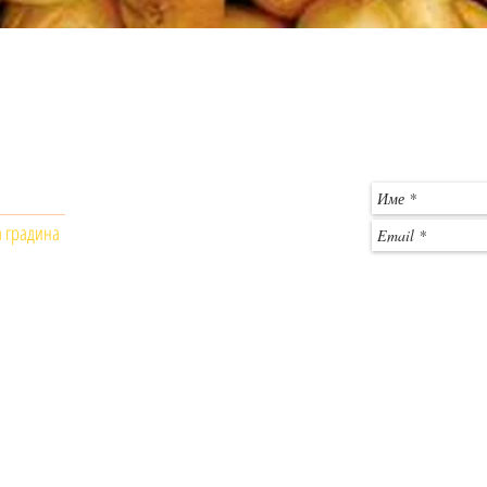
Бърз преглед
Общински пазар - Монтана
За въпроси и 
магазин № 403
гр. Монтана, 3400
c
Телефон: +359 886 861556
а градина
Работно време:
Понеделник - Петък: 9 :00- 18:00
Събота: почивен ден
​Неделя: почивен ден