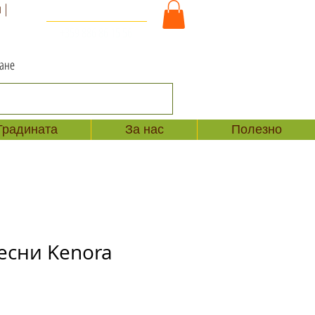
 |
За Контакт и Поръчки
+359 886 86 15 56
ване
Градината
За нас
Полезно
есни Kenora