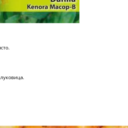
сто.
 луковица.