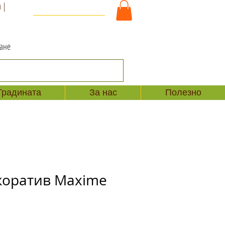
 |
За Контакт и Поръчки
+359 886 86 15 56
ване
Градината
За нас
Полезно
коратив Maxime