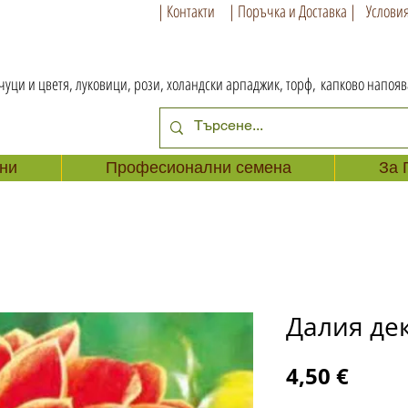
| Контакти
| Поръчка и Доставка |
Условия
чуци и цветя, луковици, рози, холандски арпаджик, торф,
капково напоя
ни
Професионални семена
За 
Далия де
Цена
4,50 €