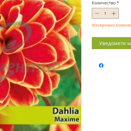
Количество
*
Изчерпано количе
Уведомете ме