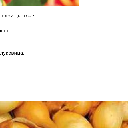
с едри цветове
сто.
 луковица.