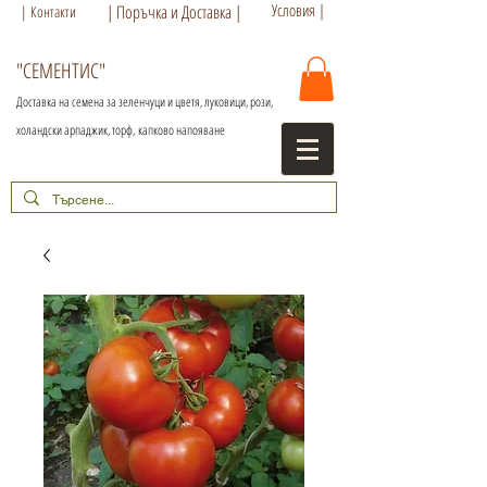
Условия |
| Поръчка и Доставка |
| Контакти
"СЕМЕНТИС"
Доставка на семена за зеленчуци и цветя, луковици, рози,
холандски арпаджик, торф,
капково напояване
+359 886 86 15 56