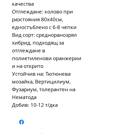
качества
Отглеждане: колово при
разстояния 80х40см,
едностъблено с 6-8 чепки
Вид сорт: средноранозрял
хибрид, подходящ за
отглеждане в
полиетиленови оранжерии
и на открито
Устойчив на: Тютюнева
мозайка, Вертицилиум,
Фузариум, толерантен на
Нематода
Добив: 10-12 т/дка