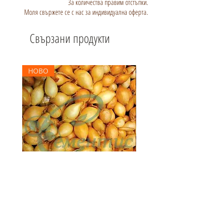
За количества правим отстъпки.
Моля свържете се с нас за индивидуална оферта.
Свързани продукти
НОВО
Арпаджик Корадо - жълт - 1 кг.
Арпаджик Сетон - жълт - 
Цена
Цена
3,30 €
3,00 €