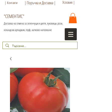
Условия |
| Поръчка и Доставка |
| Контакти
"СЕМЕНТИС"
Доставка на семена за зеленчуци и цветя, луковици, рози,
холандски арпаджик, торф,
капково напояване
+359 886 86 15 56