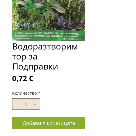
Водоразтворим
тор за
Подправки
Цена
0,72 €
Количество
*
Добави в кошницата