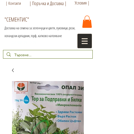
Условия |
| Поръчка и Доставка |
| Контакти
"СЕМЕНТИС"
Доставка на семена за зеленчуци и цветя, луковици, рози,
холандски арпаджик, торф,
капково напояване
+359 886 86 15 56