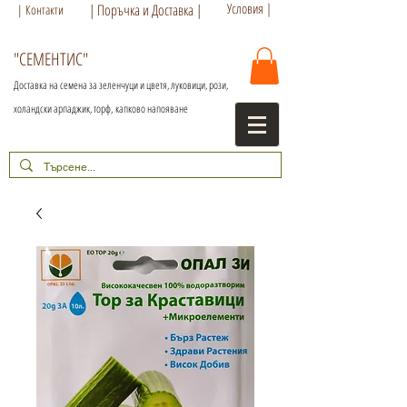
Условия |
| Поръчка и Доставка |
| Контакти
"СЕМЕНТИС"
Доставка на семена за зеленчуци и цветя, луковици, рози,
холандски арпаджик, торф,
капково напояване
+359 886 86 15 56