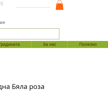
 |
За Контакт и Поръчки
+359 886 86 15 56
ване
Градината
За нас
Полезно
дна Бяла роза