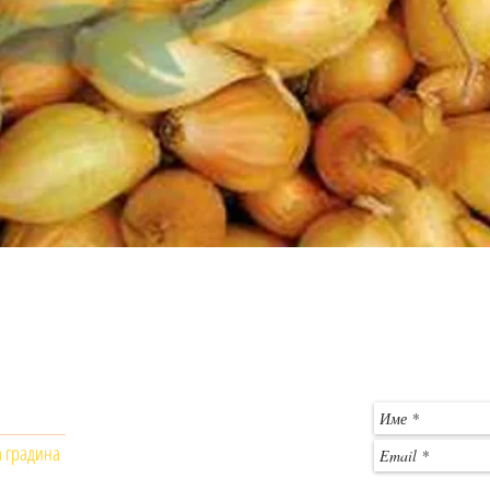
Бърз преглед
Общински пазар - Монтана
За въпроси и 
магазин № 403
гр. Монтана, 3400
c
Телефон: +359 886 861556
а градина
Работно време:
Понеделник - Петък: 9 :00- 18:00