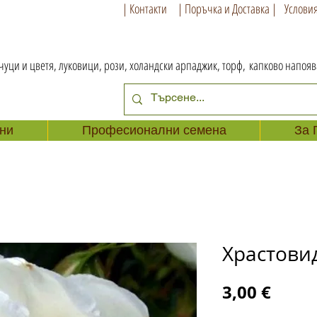
| Контакти
| Поръчка и Доставка |
Условия
чуци и цветя, луковици, рози, холандски арпаджик, торф,
капково напоя
ни
Професионални семена
За 
Храстови
Цена
3,00 €