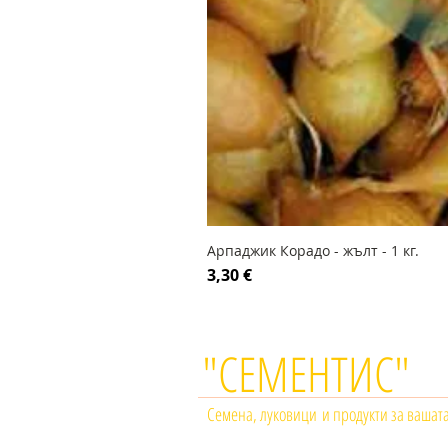
Арпаджик Корадо - жълт - 1 кг.
Цена
3,30 €
"СЕМЕНТИС"
Семена, луковици и продукти за вашат