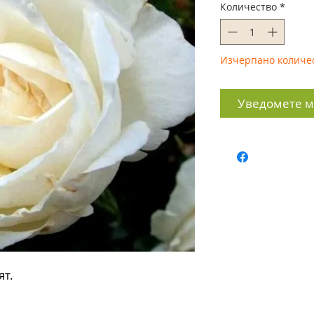
Количество
*
Изчерпано количе
Уведомете ме
ят.