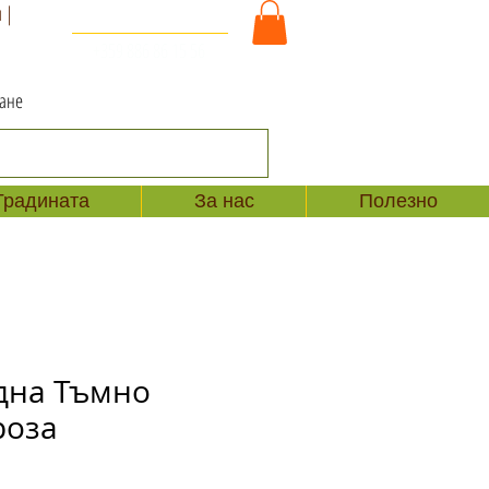
 |
За Контакт и Поръчки
+359 886 86 15 56
ване
Градината
За нас
Полезно
дна Тъмно
роза