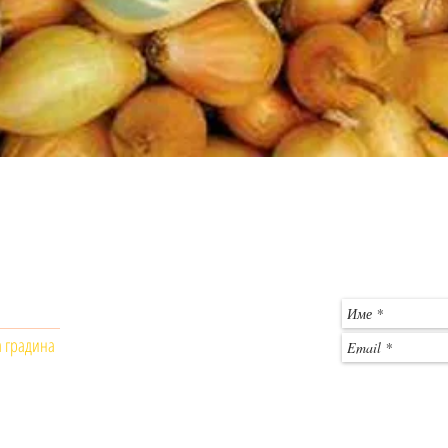
Бърз преглед
Общински пазар - Монтана
За въпроси и 
магазин № 403
гр. Монтана, 3400
c
Телефон: +359 886 861556
а градина
Работно време:
Понеделник - Петък: 9 :00- 18:00
Събота: почивен ден
​Неделя: почивен ден