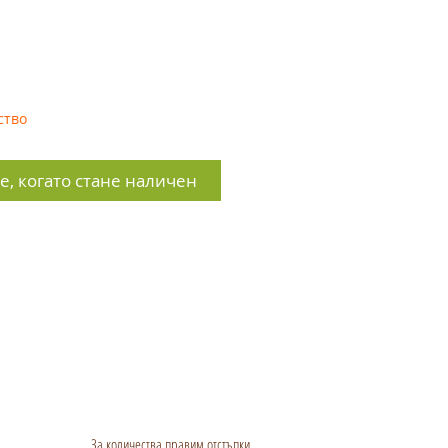
ство
, когато стане наличен
За количества правим отстъпки.