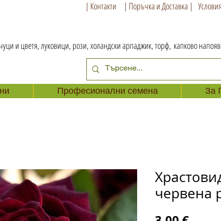
| Контакти
| Поръчка и Доставка |
Условия
чуци и цветя, луковици, рози, холандски арпаджик, торф,
капково напоя
ни
Професионални семена
За 
Храстови
червена 
Цена
3,00 €