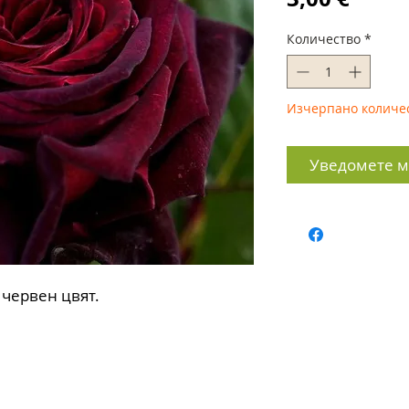
Количество
*
Изчерпано количе
Уведомете ме
 червен цвят.