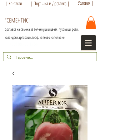
Условия |
| Поръчка и Доставка |
| Контакти
"СЕМЕНТИС"
Доставка на семена за зеленчуци и цветя, луковици, рози,
холандски арпаджик, торф,
капково напояване
+359 886 86 15 56