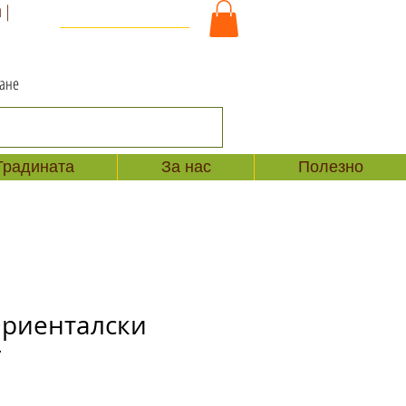
 |
За Контакт и Поръчки
+359 886 86 15 56
ване
Градината
За нас
Полезно
риенталски
r