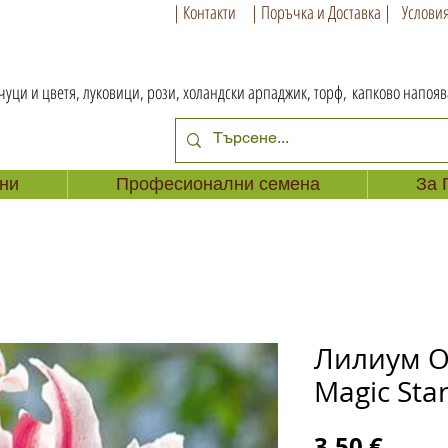
| Контакти
| Поръчка и Доставка |
Условия
чуци и цветя, луковици, рози, холандски арпаджик, торф,
капково напоя
ни
Професионални семена
За 
Лилиум О
Magic Sta
Цена
3,50 €