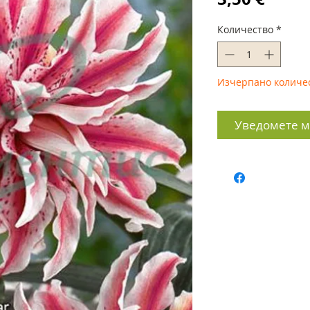
Количество
*
Изчерпано количе
Уведомете ме