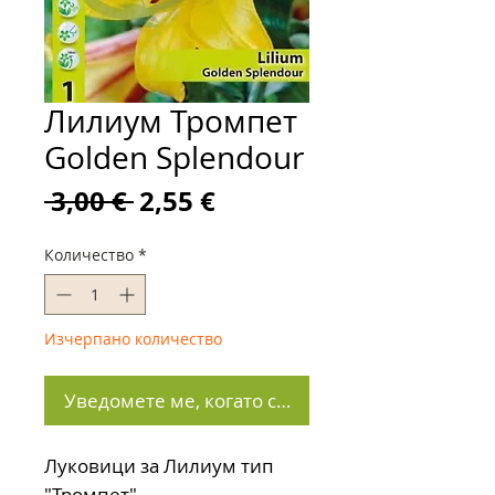
Лилиум Тромпет
Golden Splendour
Редовна
Продажна
 3,00 € 
2,55 €
цена
цена
Количество
*
Изчерпано количество
Уведомете ме, когато стане наличен
Луковици за Лилиум тип
"Тромпет"