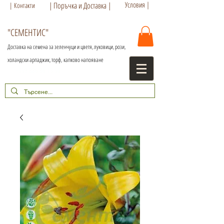
Условия |
| Поръчка и Доставка |
| Контакти
"СЕМЕНТИС"
Доставка на семена за зеленчуци и цветя, луковици, рози,
холандски арпаджик, торф,
капково напояване
+359 886 86 15 56