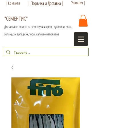
Условия |
| Поръчка и Доставка |
| Контакти
"СЕМЕНТИС"
Доставка на семена за зеленчуци и цветя, луковици, рози,
холандски арпаджик, торф,
капково напояване
+359 886 86 15 56