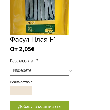
Фасул Плая F1
Продажна
От
2,05€
цена
Разфасовка:
*
Количество
*
Добави в кошницата