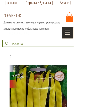
Условия |
| Поръчка и Доставка |
| Контакти
"СЕМЕНТИС"
Доставка на семена за зеленчуци и цветя, луковици, рози,
холандски арпаджик, торф,
капково напояване
+359 886 86 15 56