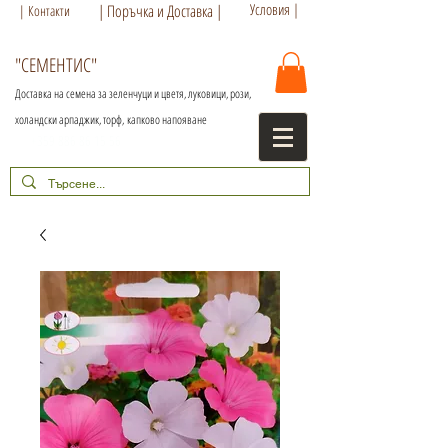
Условия |
| Поръчка и Доставка |
| Контакти
"СЕМЕНТИС"
Доставка на семена за зеленчуци и цветя, луковици, рози,
холандски арпаджик, торф,
капково напояване
+359 886 86 15 56