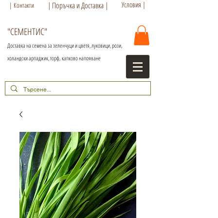
Условия |
| Поръчка и Доставка |
| Контакти
"СЕМЕНТИС"
Доставка на семена за зеленчуци и цветя, луковици, рози,
холандски арпаджик, торф,
капково напояване
+359 886 86 15 56