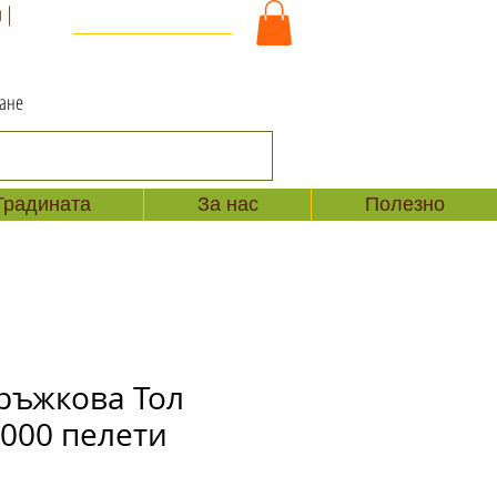
 |
За Контакт и Поръчки
+359 886 86 15 56
ване
Градината
За нас
Полезно
ръжкова Тол
1000 пелети
а