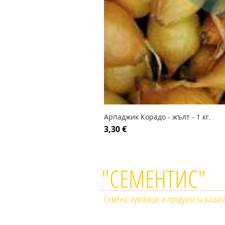
Арпаджик Корадо - жълт - 1 кг.
Цена
3,30 €
"СЕМЕНТИС"
Семена, луковици и продукти за вашат