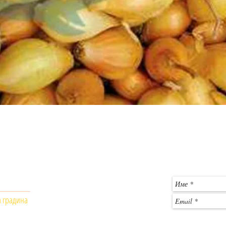
Бърз преглед
Общински пазар - Монтана
За въпроси и 
магазин № 403
гр. Монтана, 3400
c
Телефон: +359 886 861556
а градина
Работно време:
Понеделник - Петък: 9 :00- 18:00
Събота: почивен ден