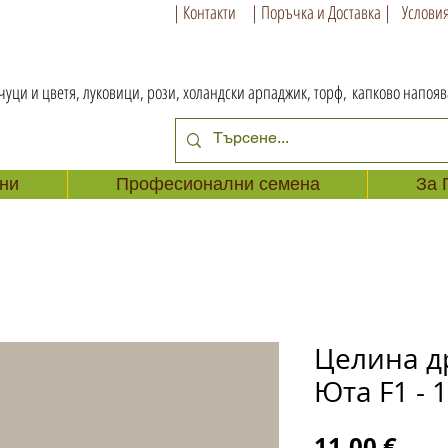
| Контакти
| Поръчка и Доставка |
Условия
чуци и цветя, луковици, рози, холандски арпаджик, торф,
капково напоя
ни
Професионални семена
За 
Целина д
Юта F1 - 
Цен
11,00 €