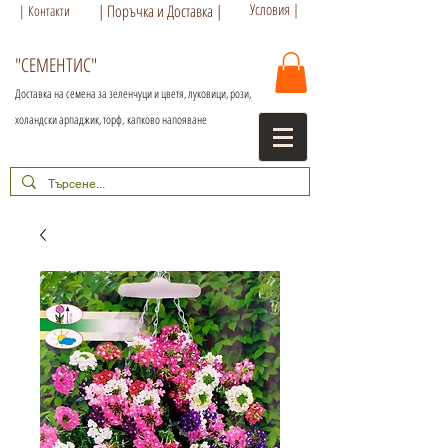
Условия |
| Поръчка и Доставка |
| Контакти
"СЕМЕНТИС"
Доставка на семена за зеленчуци и цветя, луковици, рози,
холандски арпаджик, торф,
капково напояване
+359 886 86 15 56