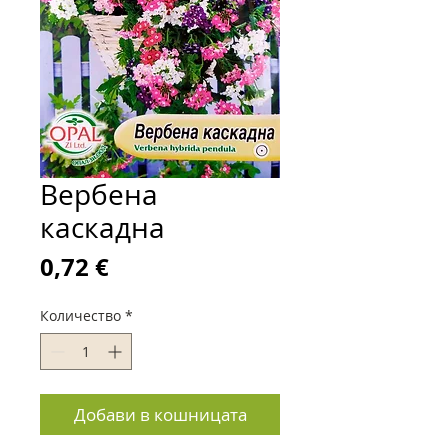
Вербена
каскадна
Цена
0,72 €
Количество
*
Добави в кошницата