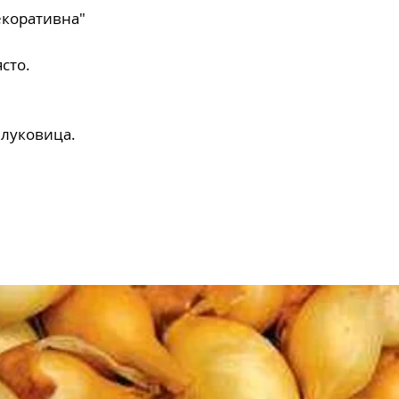
екоративна"
сто.
 луковица.