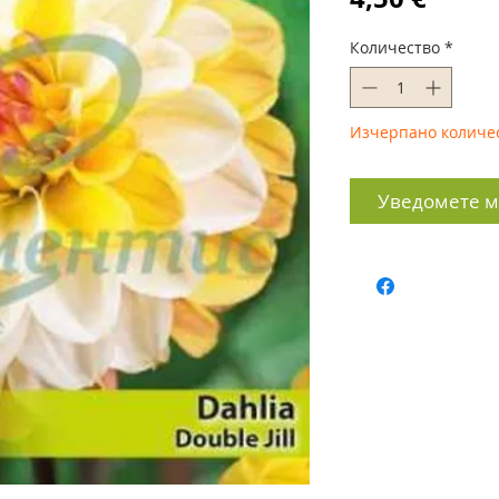
Количество
*
Изчерпано количе
Уведомете ме