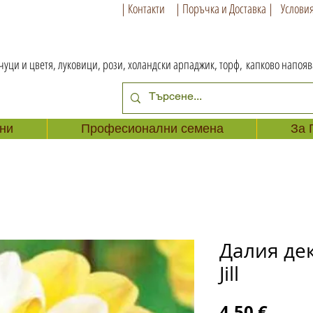
| Контакти
| Поръчка и Доставка |
Условия
чуци и цветя, луковици, рози, холандски арпаджик, торф,
капково напоя
ни
Професионални семена
За 
Далия де
Jill
Цена
4,50 €