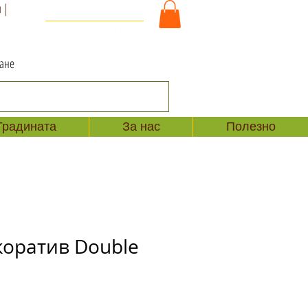
 |
За Контакт и Поръчки
+359 886 86 15 56
ване
Градината
За нас
Полезно
коратив Double